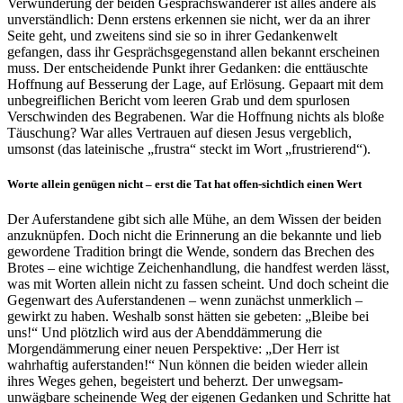
Verwunderung der beiden Gesprächswanderer ist alles andere als
unverständlich: Denn erstens erkennen sie nicht, wer da an ihrer
Seite geht, und zweitens sind sie so in ihrer Gedankenwelt
gefangen, dass ihr Gesprächsgegenstand allen bekannt erscheinen
muss. Der entscheidende Punkt ihrer Gedanken: die enttäuschte
Hoffnung auf Besserung der Lage, auf Erlösung. Gepaart mit dem
unbegreiflichen Bericht vom leeren Grab und dem spurlosen
Verschwinden des Begrabenen. War die Hoffnung nichts als bloße
Täuschung? War alles Vertrauen auf diesen Jesus vergeblich,
umsonst (das lateinische „frustra“ steckt im Wort „frustrierend“).
Worte allein genügen nicht – erst die Tat hat offen-sichtlich einen Wert
Der Auferstandene gibt sich alle Mühe, an dem Wissen der beiden
anzuknüpfen. Doch nicht die Erinnerung an die bekannte und lieb
gewordene Tradition bringt die Wende, sondern das Brechen des
Brotes – eine wichtige Zeichenhandlung, die handfest werden lässt,
was mit Worten allein nicht zu fassen scheint. Und doch scheint die
Gegenwart des Auferstandenen – wenn zunächst unmerklich –
gewirkt zu haben. Weshalb sonst hätten sie gebeten: „Bleibe bei
uns!“ Und plötzlich wird aus der Abenddämmerung die
Morgendämmerung einer neuen Perspektive: „Der Herr ist
wahrhaftig auferstanden!“ Nun können die beiden wieder allein
ihres Weges gehen, begeistert und beherzt. Der unwegsam-
unwägbare scheinende Weg der eigenen Gedanken und Schritte hat