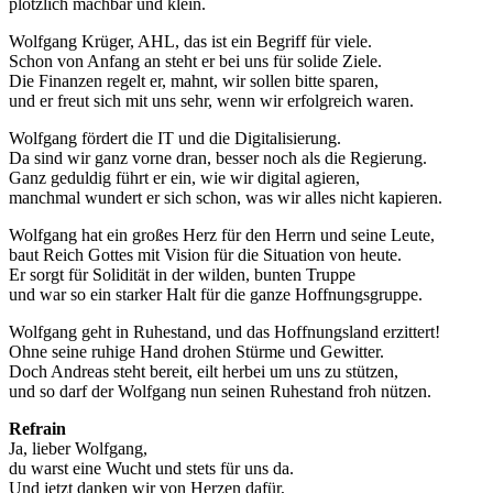
plötzlich machbar und klein.
Wolfgang Krüger, AHL, das ist ein Begriff für viele.
Schon von Anfang an steht er bei uns für solide Ziele.
Die Finanzen regelt er, mahnt, wir sollen bitte sparen,
und er freut sich mit uns sehr, wenn wir erfolgreich waren.
Wolfgang fördert die IT und die Digitalisierung.
Da sind wir ganz vorne dran, besser noch als die Regierung.
Ganz geduldig führt er ein, wie wir digital agieren,
manchmal wundert er sich schon, was wir alles nicht kapieren.
Wolfgang hat ein großes Herz für den Herrn und seine Leute,
baut Reich Gottes mit Vision für die Situation von heute.
Er sorgt für Solidität in der wilden, bunten Truppe
und war so ein starker Halt für die ganze Hoffnungsgruppe.
Wolfgang geht in Ruhestand, und das Hoffnungsland erzittert!
Ohne seine ruhige Hand drohen Stürme und Gewitter.
Doch Andreas steht bereit, eilt herbei um uns zu stützen,
und so darf der Wolfgang nun seinen Ruhestand froh nützen.
Refrain
Ja, lieber Wolfgang,
du warst eine Wucht und stets für uns da.
Und jetzt danken wir von Herzen dafür,