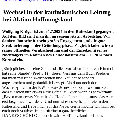
Wechsel in der kaufmännischen Leitung
bei Aktion Hoffnungsland
Wolfgang Krüger ist zum 1.7.2024 in den Ruhestand gegangen.
Auf dem Bild sieht man ihn an seinem letzten Arbeitstag. Wir
danken ihm sehr für sein großes Engagement und die gute
Strukturierung in der Gründungsphase. Zugleich laden wir zu
seiner offiziellen Verabschiedung und der Einsetzung seines
Nachfolgers im Rahmen des Landesforums am 1.11.2024 nach
Korntal ein.
‚Ein jegliches hat seine Zeit, und alles Vorhaben unter dem Himmel
hat seine Stunde‘ (Pred 3,1) – dieser Vers aus dem Buch Prediger
hat mich zwischen Weihnachten und Neujahr besonders
angesprochen und gedanklich bewegt. Als dann noch der
Wochenspruch in der KW1 dieses Jahres dazukam, war mir klar,
dass für mich nun etwas Neues dran ist. Auch wenn es schwerfällt:
„Bevor man etwas Neues in die Hand nehmen kann, muss das Alte
erst losgelassen werden.“ Und nun ist es so weit. Ich trete in den
Ruhestand und freue mich auf das Neue. Gerne möchte ich mich bei
euch noch verabschieden mit einem ganz herzlichen
DANKESCHÖN! Ohne euch wäre Hoffnungsland nicht das