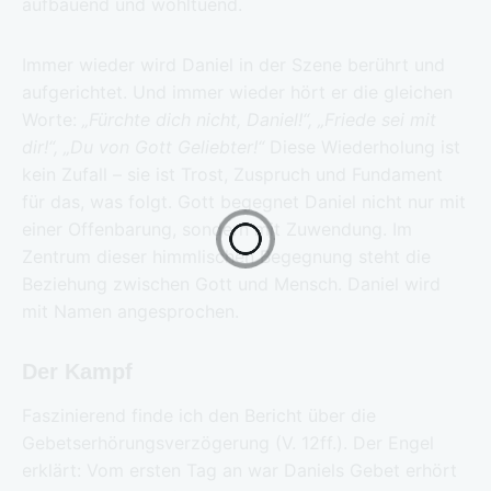
aufbauend und wohltuend.
Immer wieder wird Daniel in der Szene berührt und
aufgerichtet. Und immer wieder hört er die gleichen
Worte:
„Fürchte dich nicht, Daniel!“, „Friede sei mit
dir!“, „Du von Gott Geliebter!“
Diese Wiederholung ist
kein Zufall – sie ist Trost, Zuspruch und Fundament
für das, was folgt. Gott begegnet Daniel nicht nur mit
einer Offenbarung, sondern mit Zuwendung. Im
Zentrum dieser himmlischen Begegnung steht die
Beziehung zwischen Gott und Mensch. Daniel wird
mit Namen angesprochen.
Der Kampf
Faszinierend finde ich den Bericht über die
Gebetserhörungsverzögerung (V. 12ff.). Der Engel
erklärt: Vom ersten Tag an war Daniels Gebet erhört