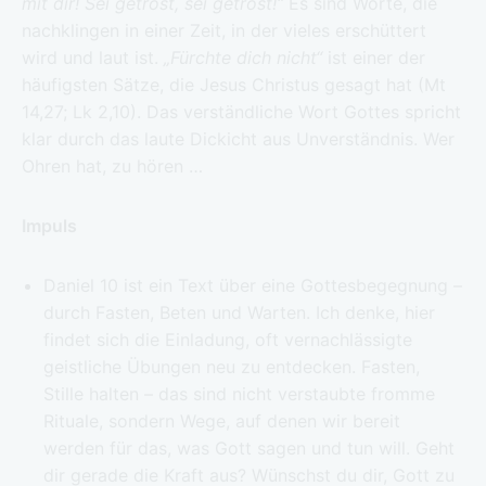
mit dir! Sei getrost, sei getrost!“
Es sind Worte, die
nachklingen in einer Zeit, in der vieles erschüttert
wird und laut ist.
„Fürchte dich nicht“
ist einer der
häufigsten Sätze, die Jesus Christus gesagt hat (Mt
14,27; Lk 2,10). Das verständliche Wort Gottes spricht
klar durch das laute Dickicht aus Unverständnis. Wer
Ohren hat, zu hören …
Impuls
Daniel 10 ist ein Text über eine Gottesbegegnung –
durch Fasten, Beten und Warten. Ich denke, hier
findet sich die Einladung, oft vernachlässigte
geistliche Übungen neu zu entdecken. Fasten,
Stille halten – das sind nicht verstaubte fromme
Rituale, sondern Wege, auf denen wir bereit
werden für das, was Gott sagen und tun will. Geht
dir gerade die Kraft aus? Wünschst du dir, Gott zu