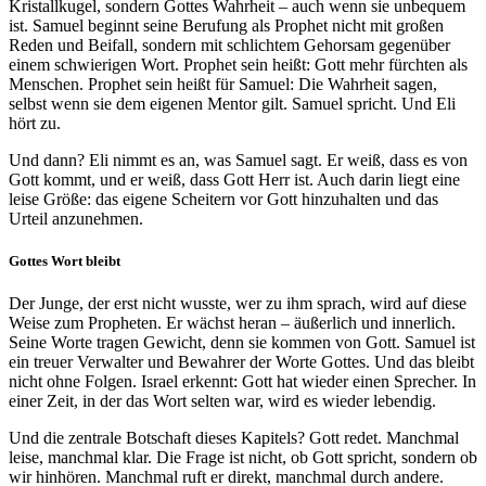
Kristallkugel, sondern Gottes Wahrheit – auch wenn sie unbequem
ist. Samuel beginnt seine Berufung als Prophet nicht mit großen
Reden und Beifall, sondern mit schlichtem Gehorsam gegenüber
einem schwierigen Wort. Prophet sein heißt: Gott mehr fürchten als
Menschen. Prophet sein heißt für Samuel: Die Wahrheit sagen,
selbst wenn sie dem eigenen Mentor gilt. Samuel spricht. Und Eli
hört zu.
Und dann? Eli nimmt es an, was Samuel sagt. Er weiß, dass es von
Gott kommt, und er weiß, dass Gott Herr ist. Auch darin liegt eine
leise Größe: das eigene Scheitern vor Gott hinzuhalten und das
Urteil anzunehmen.
Gottes Wort bleibt
Der Junge, der erst nicht wusste, wer zu ihm sprach, wird auf diese
Weise zum Propheten. Er wächst heran – äußerlich und innerlich.
Seine Worte tragen Gewicht, denn sie kommen von Gott. Samuel ist
ein treuer Verwalter und Bewahrer der Worte Gottes. Und das bleibt
nicht ohne Folgen. Israel erkennt: Gott hat wieder einen Sprecher. In
einer Zeit, in der das Wort selten war, wird es wieder lebendig.
Und die zentrale Botschaft dieses Kapitels? Gott redet. Manchmal
leise, manchmal klar. Die Frage ist nicht, ob Gott spricht, sondern ob
wir hinhören. Manchmal ruft er direkt, manchmal durch andere.