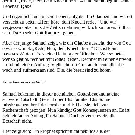
der ruft. „Rede, Herr, dein Knecht hört.“ – Und damit beginnt seine
Lebensaufgabe.
Und eigentlich auch unsere Lebensaufgabe. Im Glauben sind wir oft
versucht zu beten: „Herr, höre, dein Knecht redet.“ Und wir
vergessen dabei, uns die Zeit zu nehmen, wirklich zu hören. Still zu
sein. Da zu sein. Gott Raum zu geben.
Aber der junge Samuel zeigt, wie ein Glaube aussieht, der von Gott
etwas erwartet: „Rede, Herr, dein Knecht hört.“ Das ist kein
passives Warten. Es ist eine Haltung der Offenheit. Wer so betet,
wer so glaubt, rechnet mit Gottes Reden. Rechnet mit einer Antwort
– und mit einem Auftrag. Vielleicht ruft Gott auch heute die, die
wach und aufmerksam sind. Die, die bereit sind zu hören.
Ein schweres erstes Wort
Samuel bekommt in dieser nächtlichen Gottesbegegnung eine
schwere Botschaft: Gericht über Elis Familie. Elis Söhne
missbrauchen ihre Priesterrolle, und Eli hat sie nicht zur
Rechenschaft gezogen. Nun kündigt Gott Konsequenzen an. Es ist
kein einfacher Anfang für Samuel. Doch er verschweigt die
Botschaft nicht.
Hier zeigt sich: Ein Prophet spricht nicht nebulös aus der