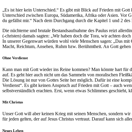
„Es ist hier kein Unterschied.“ Es gibt mit Blick auf Frieden mit G
Unterschied zwischen Europa, Südamerika, Afrika oder Asien. Vor Got
du gefällst mir.“ Nach dem Durchgang durch die Kapitel 1 und 2 des Rö
Die nüchterne und brutale Bestandsaufnahme des Paulus reizt allerd
(-christen) damals sagten: „Wir haben doch die Tora, wir achten doch
In unserer Gegenwart würden wohl viele Menschen sagen: „Das mit Go
Macht, Reichtum, Ansehen, Ruhm bzw. Berühmtheit. An Gott gehen dab
Ohne Verdienst
Kann man mit Gott wieder ins Reine kommen? Man könnte hart für diesen
auf. Es geht hier auch nicht um das Sammeln von moralischen Fleißkä
Die Lösung ist nur von Gottes Seite her möglich. Dafür ist eine komp
Verdienst“. Es gibt keinen Anspruch auf Frieden mit Gott – auch wen
selbstverständlich erachten. Erst, wenn etwas Schlimmes geschieht, k
Mit Christus
Unser Gott will aber keinen Krieg mit seinen Menschen, sondern wir 
für jeden gelten, der auf Jesus Christus vertraut. Darauf kann sich a
Neues Leben