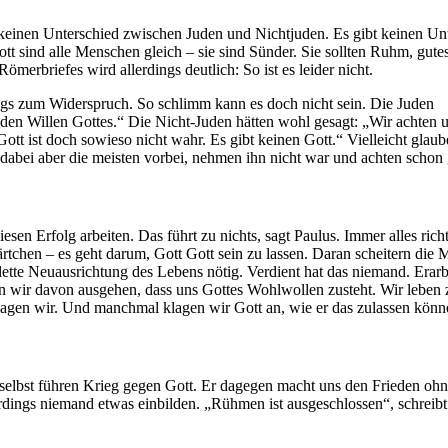
ott keinen Unterschied zwischen Juden und Nichtjuden. Es gibt keinen U
t sind alle Menschen gleich – sie sind Sünder. Sie sollten Ruhm, gute
merbriefes wird allerdings deutlich: So ist es leider nicht.
ings zum Widerspruch. So schlimm kann es doch nicht sein. Die Juden
 den Willen Gottes.“ Die Nicht-Juden hätten wohl gesagt: „Wir achten 
tt ist doch sowieso nicht wahr. Es gibt keinen Gott.“ Vielleicht glau
ei aber die meisten vorbei, nehmen ihn nicht war und achten schon g
 Erfolg arbeiten. Das führt zu nichts, sagt Paulus. Immer alles richti
rtchen – es geht darum, Gott Gott sein zu lassen. Daran scheitern die
lette Neuausrichtung des Lebens nötig. Verdient hat das niemand. Erar
n wir davon ausgehen, dass uns Gottes Wohlwollen zusteht. Wir leben zu
lagen wir. Und manchmal klagen wir Gott an, wie er das zulassen könne –
selbst führen Krieg gegen Gott. Er dagegen macht uns den Frieden ohn
llerdings niemand etwas einbilden. „Rühmen ist ausgeschlossen“, schreibt