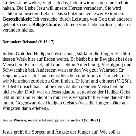
Gottes Liebe weiter, zeigt sich das, indem wir uns an seine Gebote
halten. Die Liebe Jesu will unsere Herzen verändern. Sie wird
sichtbar in unserem Leben. Das schützt uns vor zwei Extremen:
Gesetzlichkeit
: Ich versuche, durch Leistung von Gott und anderen
geliebt zu sein.
Billige Gnade
: Ich rede von Liebe zu Jesus, aber es
verändert nichts.
Der andere Beistand (V. 16-17)
Indem Gott den Heiligen Geist sendet, stärkt er die Jünger. Er führt
dessen Werk hier auf Erden weiter. Er bleibt bis in Ewigkeit bei den
Menschen. Er tröstet, hilft und steht in Anfechtung, Verfolgung und
Schwachheit bei. Außerdem weist er den Weg zur Wahrheit. Er
zeigt auf, wo sich Lügen einschleichen und führt zur Umkehr, dass
wir Menschen zurück zu Gott finden. Er lehrt und erinnert (V. 25f.).
Er bleibt unsichtbar – ohne den Glauben nehmen Menschen ihn
nicht wahr. Doch wer an Jesus glaubt, ist gewiss: der Heilige Geist
lebt in mir und er bleibt in mir. Jesus verspricht hier eine dauerhafte
innere Gegenwart des Heiligen Geistes (was die Jünger später an
Pfingsten dann erleben).
Keine Waisen, sondern lebendige Gemeinschaft (V. 18-21)
Jesus greift die Sorgen und Ängste der Jünger auf. Wie soll es