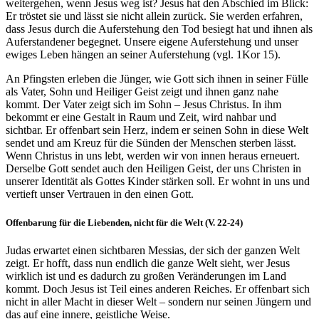
weitergehen, wenn Jesus weg ist? Jesus hat den Abschied im Blick:
Er tröstet sie und lässt sie nicht allein zurück. Sie werden erfahren,
dass Jesus durch die Auferstehung den Tod besiegt hat und ihnen als
Auferstandener begegnet. Unsere eigene Auferstehung und unser
ewiges Leben hängen an seiner Auferstehung (vgl. 1Kor 15).
An Pfingsten erleben die Jünger, wie Gott sich ihnen in seiner Fülle
als Vater, Sohn und Heiliger Geist zeigt und ihnen ganz nahe
kommt. Der Vater zeigt sich im Sohn – Jesus Christus. In ihm
bekommt er eine Gestalt in Raum und Zeit, wird nahbar und
sichtbar. Er offenbart sein Herz, indem er seinen Sohn in diese Welt
sendet und am Kreuz für die Sünden der Menschen sterben lässt.
Wenn Christus in uns lebt, werden wir von innen heraus erneuert.
Derselbe Gott sendet auch den Heiligen Geist, der uns Christen in
unserer Identität als Gottes Kinder stärken soll. Er wohnt in uns und
vertieft unser Vertrauen in den einen Gott.
Offenbarung für die Liebenden, nicht für die Welt (V. 22-24)
Judas erwartet einen sichtbaren Messias, der sich der ganzen Welt
zeigt. Er hofft, dass nun endlich die ganze Welt sieht, wer Jesus
wirklich ist und es dadurch zu großen Veränderungen im Land
kommt. Doch Jesus ist Teil eines anderen Reiches. Er offenbart sich
nicht in aller Macht in dieser Welt – sondern nur seinen Jüngern und
das auf eine innere, geistliche Weise.