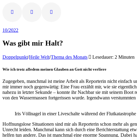
10/2022
Was gibt mir Halt?
Doppelpunkt
/
Heile Welt
/
Thema des Monats
Lesedauer: 2 Minuten
Wie ich trotz alledem meinen Glauben an Gott nicht verliere
Zugegeben, manchmal ist meine Arbeit als Reporterin nicht einfach 
mir immer noch gegenwärtig: Eine Frau erzählt mir, wie sie eigentlich
nahezu in letzter Sekunde – konnte ihr Nachbar sie mit seinem Boot 
von den Wassermassen fortgerissen wurde. Irgendwann verstummten di
Iris Völlnagel in einer Liveschalte während der Flutkatastrophe
Hoffnungslose Situationen sind mir als Reporterin schon mehr als genu
Unrecht leiden. Manchmal kann sich durch eine Berichterstattung etwas
helfen tun andere. Das ist manchmal eine enorme Spannung. Dabei habe