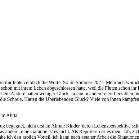
und mir fehlen einfach die Worte. So im Sommer 2021. Mehrfach war i
 schon mit ihrem Leben abgeschlossen hatte, weil die Fluten schon ihr 
retten. Andere hatten weniger Glück. In einem anderen Dorf erzählen m
e Schreie. Hatten die Überlebenden Glück? Viele von ihnen kämpfen bi
 im Ahrtal
g begegnet, nicht erst im Ahrtal: Kinder, deren Lebensperspektive sche
 ändern, eine Garantie ist es nicht. Als Reporterin ist es mein Job, z
 ich den großen Vorteil: ich kann nach getaner Arbeit die Situationen