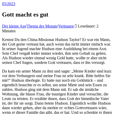
05/2023
Gott macht es gut
Der kleine Api
/
Thema des Monats
/
Vertrauen
Lesedauer: 2
Minuten
Kennst Du den China-Missionar Hudson Taylor? Er war ein Mann,
der Gott gerne vertraut hat, auch wenn das nicht immer einfach war.
In seiner Jugend machte Hudson eine Ausbildung bei einem Arzt.
Sein Chef vergaß leider immer wieder, ihm sein Gehalt zu geben.
Als Hudson wieder einmal wenig Geld hatte, wollte er aber nicht
seinen Chef fragen, sondern Gott vertrauen, dass er ihn versorgt.
Da kam ein armer Mann zu ihm und sagte: „Meine Kinder sind kurz
vor dem Verhungern und meine Frau ist sehr krank. Bitte helfen Sie
mir!“ Hudson überlegte. Er hatte nur noch ein Geldstück – und
eigentlich brauchte er es selbst, um seine Miete und sein Essen zu
zahlen. Hudson ging mit dem Mann mit. Er sah die ärmliche
Wohnung, die blasse Frau, die traurigen Kinder und versuchte, die
Leute zu trösten. Er erzählte ihnen, dass Gott der himmlische Vater
ist, der für sie sorgt. Dann betete Hudson. Eigentlich wollte Hudson
dann wieder gehen, aber da merkte er: echtes Gottvertrauen wäre,
wenn er dieser Familie das gibt, das er hat. Und so schenkte er ihnen