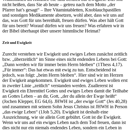
nicht heißen, dass Sie ab heute – getreu nach dem Motto „der
Pfarrer hat’s gesagt“ – Ihre Vitamintabletten, Knoblauchpastillen
und sonstigen Medikamente absetzen, wohl aber, dass wir uns auf
das, was Gott für uns bereithält, freuen dürfen. Was aber hält Gott
für uns bereit? Worauf dürfen wir uns freuen? Was erfahren wir in
der Bibel überhaupt über unsere himmlische Heimat?
Zeit und Ewigkeit
Zurecht verstehen wir Ewigkeit und ewiges Leben zunächst zeitlich
bzw. „überzeitlich“ im Sinne eines nicht endenden Lebens bei Gott:
„Dann werden wir für immer beim Herrn bleiben“ (1Thess 4,17).
„Für immer“: Das hat etwas mit ewig zu tun. Entscheidend ist
jedoch, was folgt: „beim Herrn bleiben“. Hier sind wir im Herzen
der Ewigkeit angekommen. Ewigkeit und ewiges Leben wollen erst
in zweiter Linie „zeitlich“ verstanden werden. Zuallererst ist
Ewigkeit ein Ehrentitel Gottes und ewiges Leben damit die Teilhabe
an Gottes Leben – an dir, Gott, „der du allein der Ewge heißt“
(Jochen Klepper, EG 64,6). JHWH ist „der ewige Gott“ (Jes 40,28)
und zusammen mit seinem Sohn Jesus Christus ist JHWH in Person
„das ewige Leben“ (1Joh 5,20). Ewigkeit ist deshalb eine
Auszeichnung, wie sie allein Gott gebührt. Gott ist die Ewigkeit.
Wenn wir uns auf ein ewiges Leben nach dem Tod freuen, dann ist
dies nicht nur ein niemals endendes Leben, sondern ein Leben in