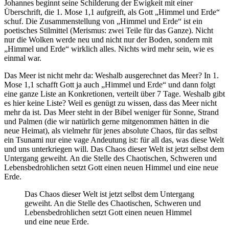
Johannes beginnt seine Schilderung der Ewigkeit mit einer
Überschrift, die 1. Mose 1,1 aufgreift, als Gott „Himmel und Erde“
schuf. Die Zusammenstellung von „Himmel und Erde“ ist ein
poetisches Stilmittel (Merismus: zwei Teile für das Ganze). Nicht
nur die Wolken werde neu und nicht nur der Boden, sondern mit
„Himmel und Erde“ wirklich alles. Nichts wird mehr sein, wie es
einmal war.
Das Meer ist nicht mehr da: Weshalb ausgerechnet das Meer? In 1.
Mose 1,1 schafft Gott ja auch „Himmel und Erde“ und dann folgt
eine ganze Liste an Konkretionen, verteilt über 7 Tage. Weshalb gibt
es hier keine Liste? Weil es genügt zu wissen, dass das Meer nicht
mehr da ist. Das Meer steht in der Bibel weniger für Sonne, Strand
und Palmen (die wir natürlich gerne mitgenommen hätten in die
neue Heimat), als vielmehr für jenes absolute Chaos, für das selbst
ein Tsunami nur eine vage Andeutung ist: für all das, was diese Welt
und uns unterkriegen will. Das Chaos dieser Welt ist jetzt selbst dem
Untergang geweiht. An die Stelle des Chaotischen, Schweren und
Lebensbedrohlichen setzt Gott einen neuen Himmel und eine neue
Erde.
Das Chaos dieser Welt ist jetzt selbst dem Untergang
geweiht. An die Stelle des Chaotischen, Schweren und
Lebensbedrohlichen setzt Gott einen neuen Himmel
und eine neue Erde.