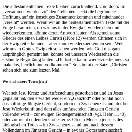
Die alttestamentlichen Texte bleiben zurückhaltend. Und doch: Im
„versammelt werden zu“ den Geliebten steckt die begründete
Hoffnung auf ein jenseitiges Zusammenkommen und miteinander
„vereint“ werden. Wenn wir an die neutestamentlichen Texte mit der
Frage herantreten, ob wir uns in der Ewigkeit wiedersehen und
wiedererkennen, könnte deren Antwort lauten: Als gemeinsame
Glieder des einen Leibes Christi (1Kor 12) werden Christen sich in
der Ewigkeit erkennen – aber kaum wiederzuerkennen sein. Weil
wir uns in Gottes Ewigkeit so sehen werden, wie Gott uns ganz
ursprünglich gemeint hat, könnte bei unserem Wiedersehen die
erstaunte Begrüßung lauten: „Du bist ja kaum wiederzuerkennen, so
makellos, herrlich und vollkommen.“ So stimmt der Satz: „Christen
sehen sich nie zum letzten Mal.“
Wo sind unsere Toten jetzt?
Wer seit Jesu Kreuz und Auferstehung gestorben ist und an Jesus
geglaubt hat, den erwartet weder ein „Ganztod“ oder Schlaf noch
das sofortige Jüngste Gericht, sondern ein Zwischenzustand, der bei
Jesu Wiederkunft und dem alles umfassenden Jüngsten Gericht
vollendet wird – zur ewigen Gottesgemeinschaft (vgl. Hebr 11,40)
oder zur nicht endenden Gottesferne. Ob ein Mensch jenseits des
biologischen Todes – im Zwischenzustand und nach dessen
Vollendung im Jüngsten Gericht – in ewiger Gottesgemeinschaft