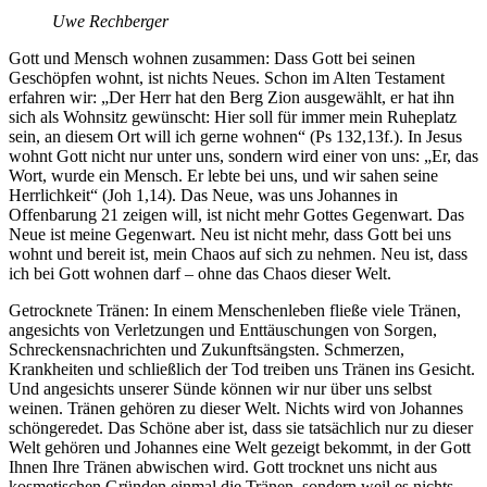
Uwe Rechberger
Gott und Mensch wohnen zusammen: Dass Gott bei seinen
Geschöpfen wohnt, ist nichts Neues. Schon im Alten Testament
erfahren wir: „Der Herr hat den Berg Zion ausgewählt, er hat ihn
sich als Wohnsitz gewünscht: Hier soll für immer mein Ruheplatz
sein, an diesem Ort will ich gerne wohnen“ (Ps 132,13f.). In Jesus
wohnt Gott nicht nur unter uns, sondern wird einer von uns: „Er, das
Wort, wurde ein Mensch. Er lebte bei uns, und wir sahen seine
Herrlichkeit“ (Joh 1,14). Das Neue, was uns Johannes in
Offenbarung 21 zeigen will, ist nicht mehr Gottes Gegenwart. Das
Neue ist meine Gegenwart. Neu ist nicht mehr, dass Gott bei uns
wohnt und bereit ist, mein Chaos auf sich zu nehmen. Neu ist, dass
ich bei Gott wohnen darf – ohne das Chaos dieser Welt.
Getrocknete Tränen: In einem Menschenleben fließe viele Tränen,
angesichts von Verletzungen und Enttäuschungen von Sorgen,
Schreckensnachrichten und Zukunftsängsten. Schmerzen,
Krankheiten und schließlich der Tod treiben uns Tränen ins Gesicht.
Und angesichts unserer Sünde können wir nur über uns selbst
weinen. Tränen gehören zu dieser Welt. Nichts wird von Johannes
schöngeredet. Das Schöne aber ist, dass sie tatsächlich nur zu dieser
Welt gehören und Johannes eine Welt gezeigt bekommt, in der Gott
Ihnen Ihre Tränen abwischen wird. Gott trocknet uns nicht aus
kosmetischen Gründen einmal die Tränen, sondern weil es nichts