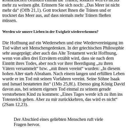
mehr zu weinen gibt. Erinnern Sie sich noch: „Das Meer ist nicht
mehr da“ (Offb 21,1). Gott trocknet Ihnen die Tränen und er
trocknet das Meer aus, auf dass niemals mehr Tränen fließen
müssen.
Werden wir unsere Lieben in der Ewigkeit wiedererkennen?
Die Hoffnung auf ein Wiedersehen und eine Wiedervereinigung im
Tod währt seit Menschengedenken. In der griechischen Philosophie
sehr ausgeprägt; aber auch das Alte Testament weckt Hoffnung,
wenn von allen drei Erzvätern erzählt wird, dass sie nach dem
Eintritt ihres Todes, aber noch vor ihrer Beerdigung „zu ihren
Vätern versammelt“ bzw. „mit ihnen vereint“ wurden: „In diesem
hohen Alter starb Abraham. Nach einem langen und erfüllten Leben
wurde er im Tod mit seinen Vorfahren vereint. Seine Söhne Isaak
und Ismael bestatteten ihn“ (1Mo 25,8f.). Ebenso ging König David
davon aus, bei seinem eigenen Tod einmal zu seinem gerade
verstorbenen Kind zu kommen: „Eines Tages werde ich zu ihm ins
Totenreich gehen. Aber zu mir zurückkehren, das wird es nicht“
(2Sam 12,23).
Der Abschied eines geliebten Menschen ruft viele
Fragen hervor.