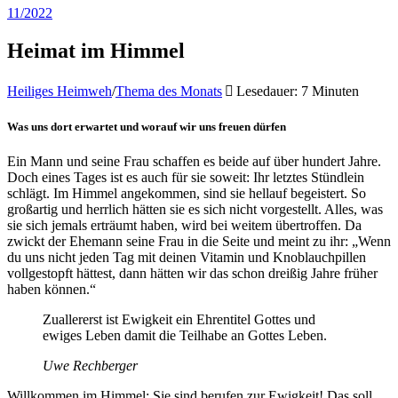
11/2022
Heimat im Himmel
Heiliges Heimweh
/
Thema des Monats
Lesedauer: 7 Minuten
Was uns dort erwartet und worauf wir uns freuen dürfen
Ein Mann und seine Frau schaffen es beide auf über hundert Jahre.
Doch eines Tages ist es auch für sie soweit: Ihr letztes Stündlein
schlägt. Im Himmel angekommen, sind sie hellauf begeistert. So
großartig und herrlich hätten sie es sich nicht vorgestellt. Alles, was
sie sich jemals erträumt haben, wird bei weitem übertroffen. Da
zwickt der Ehemann seine Frau in die Seite und meint zu ihr: „Wenn
du uns nicht jeden Tag mit deinen Vitamin und Knoblauchpillen
vollgestopft hättest, dann hätten wir das schon dreißig Jahre früher
haben können.“
Zuallererst ist Ewigkeit ein Ehrentitel Gottes und
ewiges Leben damit die Teilhabe an Gottes Leben.
Uwe Rechberger
Willkommen im Himmel: Sie sind berufen zur Ewigkeit! Das soll