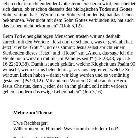
leben oder in nicht endender Gottesferne existieren wird, entscheidet
sich daran, ob er schon diesseits des biologischen Todes auf Gottes
Sohn vertraut hat: „Wer mit dem Sohn verbunden ist, hat das Leben
bekommen. Wer nicht mit dem Sohn Gottes verbunden ist, hat auch
das Leben nicht bekommen“ (1Joh 5,12).
Beim Tod eines gläubigen Menschen trösten wir uns deshalb
zurecht mit den Worten: „Jetzt darf er schauen, was er geglaubt hat.
Jetzt ist er bei Gott.“ Und das stimmt: Jesus selbst spricht einem
Sterbenden dieses „Jetzt“ und „Heute“ zu: „Amen, das sage ich dir:
Heute noch wirst du mit mir im Paradies sein!“ (Lk 23,43; vgl. Lk
16,22; 20,38). Damit ist auch geklärt, welche Klugheit uns Psalm 90
wünscht, wenn er uns beten lehrt: „Lass uns begreifen, welche Zeit
wir zum Leben haben – damit wir klug werden und es vernünftig
gestalten“ (Ps 90,12). Mit anderen Worten: Glaube an den Herrn
Jesus Christus, denn „jeder, der an ihn glaubt, soll nicht verloren
gehen, sondern das ewige Leben haben“ (Joh 3,16).
Mehr zum Thema:
Uwe Rechberger:
Willkommen im Himmel. Was kommt nach dem Tod?