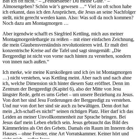
Bin ich oft nicht.“ – „Feindesliebe? Du meine Güte.“ –
Almosengeben? Schön wär’s gewesen …“ Viel zu oft schon habe
ich erkannt, dass ich den Ansprüchen, die Jesus an seine Nachfolger
stellt, nicht gerecht werden kann. Also: Was soll da noch kommen?
Noch dazu am Montagmorgen …
Aber irgendwie schafft es Siegfried Kettling, mich aus meiner
Montagmorgenlethargie zu reißen – mit einer einfachen Zeichnung,
die mein Glaubensverständnis revolutionieren wird. Er malt drei
konzentrische Kreise auf die Tafel und sagt sinngemäß: „Die
Bergpredigt ist nicht von vorne nach hinten zu verstehen, sondern
von innen nach außen.“
Ich merke, wie meine Kurskollegen und ich (es ist Montagmorgen
…) nicht verstehen, was Kettling meint. Aber nach und nach ahne
ich, welche Dimension sich hinter diesem Satz eröffnet. Denn im
Zentrum der Bergpredigt (Kapitel 6), also der Mitte von Jesu
längster Rede, geht es ums Gebet – um unsere Beziehung zu Jesus.
Von dort her sind Jesu Forderungen der Bergpredigt zu verstehen.
Und nur von dort her sind sie auch zu bewältigen. Denn dort hat
mein „Ich-schaff-es nicht!“ seinen richtigen Platz. Hier darf ich das
Leiden an meiner Unvollkommenheit zur Sprache bringen. Bei
Jesus darf mein Leben ehrlich sein. Jesus gebraucht das Bild des
Kämmerleins als Ort des Gebets. Damals ein Raum im Inneren des
Hauses – ohne Fenster, eine Art Vorratskammer. Keiner hört und