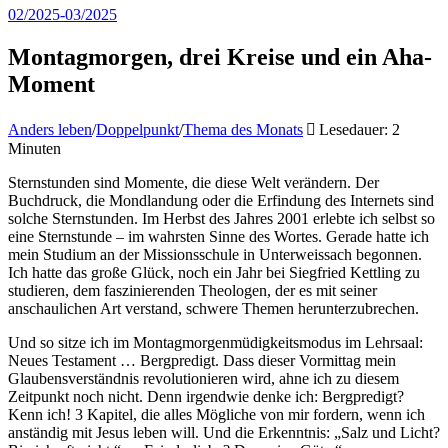
02/2025-03/2025
Montagmorgen, drei Kreise und ein Aha-
Moment
Anders leben
/
Doppelpunkt
/
Thema des Monats
Lesedauer: 2
Minuten
Sternstunden sind Momente, die diese Welt verändern. Der
Buchdruck, die Mondlandung oder die Erfindung des Internets sind
solche Sternstunden. Im Herbst des Jahres 2001 erlebte ich selbst so
eine Sternstunde – im wahrsten Sinne des Wortes. Gerade hatte ich
mein Studium an der Missionsschule in Unterweissach begonnen.
Ich hatte das große Glück, noch ein Jahr bei Siegfried Kettling zu
studieren, dem faszinierenden Theologen, der es mit seiner
anschaulichen Art verstand, schwere Themen herunterzubrechen.
Und so sitze ich im Montagmorgenmüdigkeitsmodus im Lehrsaal:
Neues Testament … Bergpredigt. Dass dieser Vormittag mein
Glaubensverständnis revolutionieren wird, ahne ich zu diesem
Zeitpunkt noch nicht. Denn irgendwie denke ich: Bergpredigt?
Kenn ich! 3 Kapitel, die alles Mögliche von mir fordern, wenn ich
anständig mit Jesus leben will. Und die Erkenntnis: „Salz und Licht?