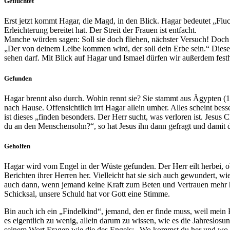
Geflüchtet
Erst jetzt kommt Hagar, die Magd, in den Blick. Hagar bedeutet „Flu
Erleichterung bereitet hat. Der Streit der Frauen ist entfacht.
Manche würden sagen: Soll sie doch fliehen, nächster Versuch! Doch 
„Der von deinem Leibe kommen wird, der soll dein Erbe sein.“ Dieses
sehen darf. Mit Blick auf Hagar und Ismael dürfen wir außerdem fe
Gefunden
Hagar brennt also durch. Wohin rennt sie? Sie stammt aus Ägypten (
nach Hause. Offensichtlich irrt Hagar allein umher. Alles scheint be
ist dieses „finden besonders. Der Herr sucht, was verloren ist. Jesus
du an den Menschensohn?“, so hat Jesus ihn dann gefragt und damit di
Geholfen
Hagar wird vom Engel in der Wüste gefunden. Der Herr eilt herbei, 
Berichten ihrer Herren her. Vielleicht hat sie sich auch gewundert, wie
auch dann, wenn jemand keine Kraft zum Beten und Vertrauen mehr ha
Schicksal, unsere Schuld hat vor Gott eine Stimme.
Bin auch ich ein „Findelkind“, jemand, den er finde muss, weil mei
es eigentlich zu wenig, allein darum zu wissen, wie es die Jahreslosung
seinem Wort Fragen wie die des Engels: „Wo kommst du her und wo w