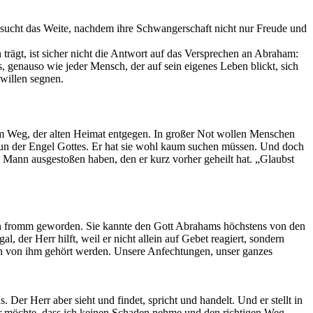
d sucht das Weite, nachdem ihre Schwangerschaft nicht nur Freude und
rägt, ist sicher nicht die Antwort auf das Versprechen an Abraham:
 genauso wie jeder Mensch, der auf sein eigenes Leben blickt, sich
willen segnen.
dem Weg, der alten Heimat entgegen. In großer Not wollen Menschen
e nun der Engel Gottes. Er hat sie wohl kaum suchen müssen. Und doch
en Mann ausgestoßen haben, den er kurz vorher geheilt hat. „Glaubst
ich fromm geworden. Sie kannte den Gott Abrahams höchstens von den
, der Herr hilft, weil er nicht allein auf Gebet reagiert, sondern
ch von ihm gehört werden. Unsere Anfechtungen, unser ganzes
. Der Herr aber sieht und findet, spricht und handelt. Und er stellt in
r möchte, dass ich keinen Schaden nehme und den richtigen Weg