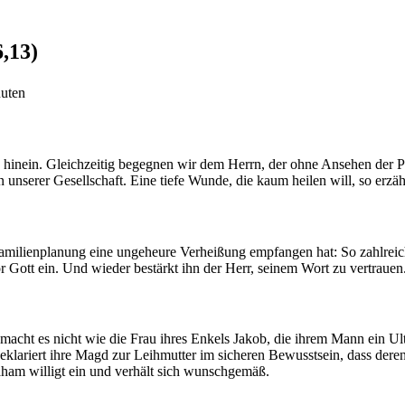
6,13)
nuten
e hinein. Gleichzeitig begegnen wir dem Herrn, der ohne Ansehen der
in unserer Gesellschaft. Eine tiefe Wunde, die kaum heilen will, so erz
 Familienplanung eine ungeheure Verheißung empfangen hat: So zahlrei
ott ein. Und wieder bestärkt ihn der Herr, seinem Wort zu vertrauen
 macht es nicht wie die Frau ihres Enkels Jakob, die ihrem Mann ein Ul
eklariert ihre Magd zur Leihmutter im sicheren Bewusstsein, dass deren
ham willigt ein und verhält sich wunschgemäß.