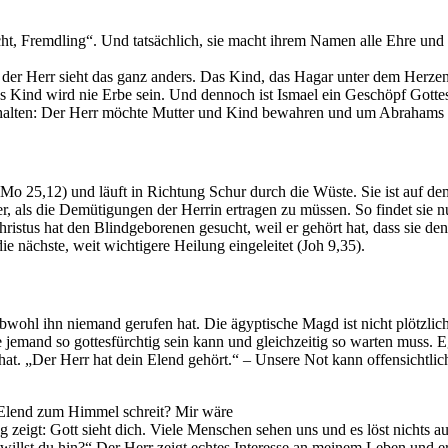
cht, Fremdling“. Und tatsächlich, sie macht ihrem Namen alle Ehre un
der Herr sieht das ganz anders. Das Kind, das Hagar unter dem Herzen t
 Kind wird nie Erbe sein. Und dennoch ist Ismael ein Geschöpf Gottes,
sthalten: Der Herr möchte Mutter und Kind bewahren und um Abrahams 
1Mo 25,12) und läuft in Richtung Schur durch die Wüste. Sie ist auf 
sser, als die Demütigungen der Herrin ertragen zu müssen. So findet si
 Christus hat den Blindgeborenen gesucht, weil er gehört hat, dass sie d
e nächste, weit wichtigere Heilung eingeleitet (Joh 9,35).
obwohl ihn niemand gerufen hat. Die ägyptische Magd ist nicht plötzl
 jemand so gottesfürchtig sein kann und gleichzeitig so warten muss. Egal
t. „Der Herr hat dein Elend gehört.“ – Unsere Not kann offensichtli
n Elend zum Himmel schreit? Mir wäre
 zeigt: Gott sieht dich. Viele Menschen sehen uns und es löst nichts aus
illst du hin?“ Der Herr zeigt echtes Interesse an meinem Leben und e