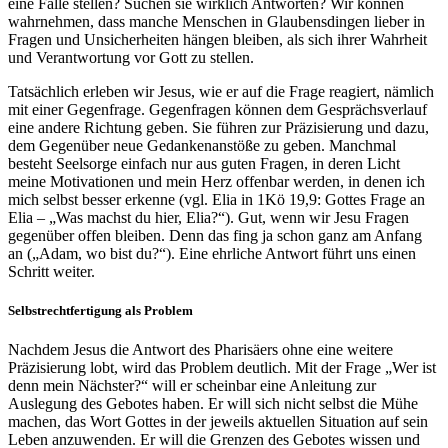
eine Falle stellen? Suchen sie wirklich Antworten? Wir können
wahrnehmen, dass manche Menschen in Glaubensdingen lieber in
Fragen und Unsicherheiten hängen bleiben, als sich ihrer Wahrheit
und Verantwortung vor Gott zu stellen.
Tatsächlich erleben wir Jesus, wie er auf die Frage reagiert, nämlich
mit einer Gegenfrage. Gegenfragen können dem Gesprächsverlauf
eine andere Richtung geben. Sie führen zur Präzisierung und dazu,
dem Gegenüber neue Gedankenanstöße zu geben. Manchmal
besteht Seelsorge einfach nur aus guten Fragen, in deren Licht
meine Motivationen und mein Herz offenbar werden, in denen ich
mich selbst besser erkenne (vgl. Elia in 1Kö 19,9: Gottes Frage an
Elia – „Was machst du hier, Elia?“). Gut, wenn wir Jesu Fragen
gegenüber offen bleiben. Denn das fing ja schon ganz am Anfang
an („Adam, wo bist du?“). Eine ehrliche Antwort führt uns einen
Schritt weiter.
Selbstrechtfertigung als Problem
Nachdem Jesus die Antwort des Pharisäers ohne eine weitere
Präzisierung lobt, wird das Problem deutlich. Mit der Frage „Wer ist
denn mein Nächster?“ will er scheinbar eine Anleitung zur
Auslegung des Gebotes haben. Er will sich nicht selbst die Mühe
machen, das Wort Gottes in der jeweils aktuellen Situation auf sein
Leben anzuwenden. Er will die Grenzen des Gebotes wissen und