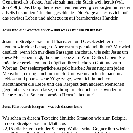
Gemeinschaft pflegte. Auf sie sah man ein Stück weit herab (vgl.
Joh 4,9b). Das Hauptthema erscheint ein wenig verborgen hinter der
allseits bekannten Gleichnisgeschichte. Die Frage an Jesus zielt auf
das (ewige) Leben und nicht zuerst auf barmherziges Handeln.
Jesus und die Gesetzeslehrer – und was es mit uns zu tun hat
Jesus im Streitgespräch mit Pharisäern und Gesetzeslehrern – so
kennen wir viele Passagen. Aber warum gerade mit ihnen? Mir wird
deutlich, wenn ich mir diese Passagen anschaue, wie sehr Jesus um
diese Menschen ringt, die eine Liebe zum Wort Gottes haben. Sie
möchte er erreichen und knüpft an ihrer Liebe zu Gott und zum
Wort an. Der seelsorgerliche Aspekt hierbei: Jesus ringt um jeden
Menschen, er ringt auch um mich. Und wenn auch ich manchmal
lieblose und pharisäische Züge zeige, wenn ich in meiner
Rechthaberei die Liebe und den Respekt dem anderen Menschen
gegenüber vermissen lasse, so bringt mich doch Jesus wieder in
Liebe zurecht. So einen großen Herrn haben wir!
Jesus führt durch Fragen – was ich daraus lerne
Wir sehen in diesem Text eine ähnliche Situation wie zum Beispiel
in dem Streitgespräch in Matthäus
22,15 (die Frage nach der Steuer). Wollen seine Gegner ihm wieder