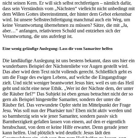
nicht seinen Kern. Er will sich selbst rechtfertigen – nämlich dafür,
dass sein Verständnis vom „Nächsten“ vielleicht nicht unbedingt mit
dem Willen Gottes übereinstimmt, der hinter dem Gebot erkennbar
wird. Ist unsere Selbstrechtfertigung manchmal auch ein Weg, um
keine Verantwortung übernehmen zu müssen? Sätze, die mit „Ja,
aber…“ anfangen, relativieren Schuld und entziehen sich der
Verantwortung, die uns auferlegt ist.
Eine wenig geläufige Auslegung: Lass dir vom Samariter helfen
Die landläufige Auslegung ist uns bestens bekannt, dass uns hier ein
wunderbares Beispiel der Nächstenliebe vor Augen gestellt wird.
Das aber wird dem Text nicht vollends gerecht. Schließlich geht es
um die Frage des ewigen Lebens, auf welche die Eingangsfrage
zielt. Und nicht weniger beantwortet Jesus hier, weil es um das Heil
geht und nicht eine neue Ethik. „Wer ist der Nächste dem, der unter
die Räuber fiel?“ Das Subjekt ist eben genau betrachtet nicht der so
gern als Beispiel hingestellte Samariter, sondern der unter die
Räuber fiel. Das verwundete Opfer steht im Mittelpunkt der Frage
Jesu. Was soll nun der Pharisäer tun? Eben nicht aktiv werden und
so barmherzig sein wie jener Samariter, sondern passiv sich
Barmherzigkeit gefallen lassen von einem, auf den er eigentlich
herabschaut, von dem er keine Hilfe erwartet. Denn gerade jener
kann helfen. Und plötzlich wird deutlich: Jesus lädt den