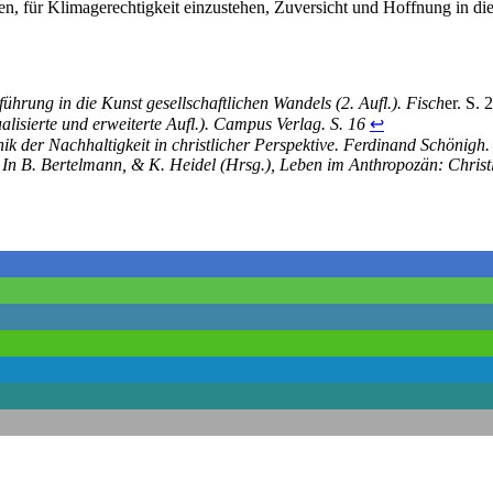
en, für Klimagerechtigkeit einzustehen, Zuversicht und Hoffnung in di
hrung in die Kunst gesellschaftlichen Wandels (2. Aufl.). Fisch
er. S. 
alisierte und erweiterte Aufl.). Campus Verlag. S. 16
↩︎
k der Nachhaltigkeit in christlicher Perspektive. Ferdinand Schönigh.
 In B. Bertelmann, & K. Heidel (Hrsg.), Leben im Anthropozän: Christl