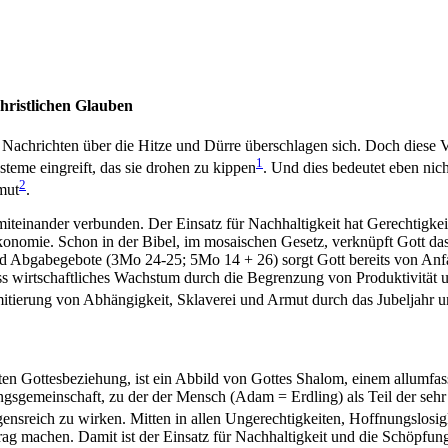
hristlichen Glauben
e Nachrichten über die Hitze und Dürre überschlagen sich. Doch diese V
1
steme eingreift, das sie drohen zu kippen
. Und dies bedeutet eben nich
2
mut
.
teinander verbunden. Der Einsatz für Nachhaltigkeit hat Gerechtigkeit
onomie. Schon in der Bibel, im mosaischen Gesetz, verknüpft Gott da
und Abgabegebote (3Mo 24-25; 5Mo 14 + 26) sorgt Gott bereits von Anfan
ss wirtschaftliches Wachstum durch die Begrenzung von Produktivität u
Limitierung von Abhängigkeit, Sklaverei und Armut durch das Jubeljahr
en Gottesbeziehung, ist ein Abbild von Gottes Shalom, einem allumfass
ungsgemeinschaft, zu der der Mensch (Adam = Erdling) als Teil der sehr
gensreich zu wirken. Mitten in allen Ungerechtigkeiten, Hoffnungslosi
g machen. Damit ist der Einsatz für Nachhaltigkeit und die Schöpfung