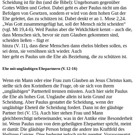
Scheidung ist für ihn (und die Bibel): Ungehorsam gegenüber
Gottes Willen und Gebot. Dabei geht es aber Paulus nicht um das
Befolgen von Gesetzen, sondern er wird von dem hohen Gut der
Ehe geleitet, das zu schützen ist. Dabei denkt er an 1. Mose 2,24.
„Was Gott zusammengefügt hat, soll der Mensch nicht scheiden“
(vgl. Mt 19,4-6). Weil Paulus aber die Wirklichkeit kennt – auch die,
dass Menschen sich, bevor sie zum Glauben gekommen sind,
scheiden ließen – fügt er
hinzu (V. 11), dass diese Menschen dann ehelos bleiben sollen, es
sei denn, sie versöhnen sich wieder. Auch
hier geht es Paulus um die Ehe als Beziehung, die zu schützen ist.
Ehe mit ungläubigen Ehepartnern (V. 12-16)
Wenn ein Mann oder eine Frau zum Glauben an Jesus Christus kam,
stellte sich den Korinthern die Frage, ob sie sich von ihrem
„ungläubigen“ Partnerteil trennen müssten. Auch hier sieht Paulus
die Ehe als hohes Gut. Unglaube allein ist kein Grund zur
Scheidung. Aber Paulus gestattet die Scheidung, wenn der
ungläubige Eheteil die Scheidung fordert. Dann ist der gläubige
Partner frei (V. 15). Auch hier stehen Frau und Mann
gleichberechtigt nebeneinander, was in der Antike eine Besonderheit
ist. Wenn Paulus nun von dem geheiligten Ehepartner spricht, meint
er damit: Die gläubige Person bringt die andere ins Kraftfeld des
Heiligen Geistes. Dies bedeutet jedoch nicht gerettet. Vorausgesetzt