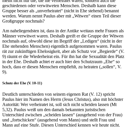
meint nicht nur die, die nie verheiratet waren, sondern auch die
geschiedenen oder verwitweten Menschen. Deshalb kann diese
Gruppe besser als „unverheiratet“ (nicht in Ehe stehend) benannt
werden. Warum nennt Paulus aber mit „Witwen“ einen Teil dieser
Großgruppe nochmals?
Am naheliegendsten ist, dass in der Antike weitaus mehr Frauen als
Männer verwitwet waren. Deshalb greift er die Gruppe der Witwen
nochmals auf, obwohl diese im Begriff der „Ledigen“ (nicht in der
Ehe stehenden Menschen) eigentlich aufgenommen waren. Paulus
rät zur zukünftigen Ehelosigkeit, aber als Schutz vor „Begierde“ (V.
9) räumt er die Wiederheirat ein. Für ihn hat die Sexualität den Platz
in der Ehe. Deshalb achtet er auch hier den Schutzraum „Ehe“ so
hoch, dass er diesen Menschen empfiehlt, zu heiraten („sollen“, V.
9).
Schutz der Ehe (V. 10-11)
Deutlich unterschieden von seinem eigenen Rat (V. 12) spricht
Paulus hier im Namen des Herrn (Jesus Christus), also mit höchster
Autorität: Wer verheiratet ist, soll sich nicht scheiden lassen (Mt
5,32). Paulus weiß um den damals bekannten juristischen
Unterschied zwischen „scheiden lassen“ (ausgehend von der Frau)
und „fortschicken“ (ausgehend vom Mann) und stellt Frau und
Mann auf eine Stufe. Diesen Unterschied kennen wir heute nicht.