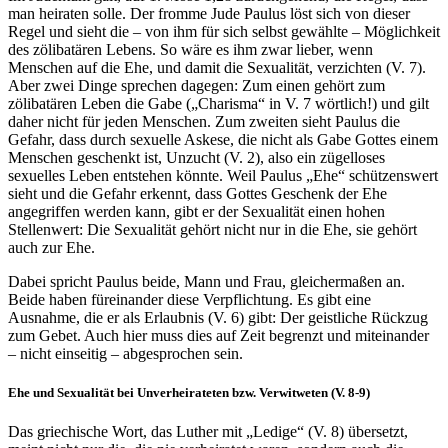
man heiraten solle. Der fromme Jude Paulus löst sich von dieser
Regel und sieht die – von ihm für sich selbst gewählte – Möglichkeit
des zölibatären Lebens. So wäre es ihm zwar lieber, wenn
Menschen auf die Ehe, und damit die Sexualität, verzichten (V. 7).
Aber zwei Dinge sprechen dagegen: Zum einen gehört zum
zölibatären Leben die Gabe („Charisma“ in V. 7 wörtlich!) und gilt
daher nicht für jeden Menschen. Zum zweiten sieht Paulus die
Gefahr, dass durch sexuelle Askese, die nicht als Gabe Gottes einem
Menschen geschenkt ist, Unzucht (V. 2), also ein zügelloses
sexuelles Leben entstehen könnte. Weil Paulus „Ehe“ schützenswert
sieht und die Gefahr erkennt, dass Gottes Geschenk der Ehe
angegriffen werden kann, gibt er der Sexualität einen hohen
Stellenwert: Die Sexualität gehört nicht nur in die Ehe, sie gehört
auch zur Ehe.
Dabei spricht Paulus beide, Mann und Frau, gleichermaßen an.
Beide haben füreinander diese Verpflichtung. Es gibt eine
Ausnahme, die er als Erlaubnis (V. 6) gibt: Der geistliche Rückzug
zum Gebet. Auch hier muss dies auf Zeit begrenzt und miteinander
– nicht einseitig – abgesprochen sein.
Ehe und Sexualität bei Unverheirateten bzw. Verwitweten (V. 8-9)
Das griechische Wort, das Luther mit „Ledige“ (V. 8) übersetzt,