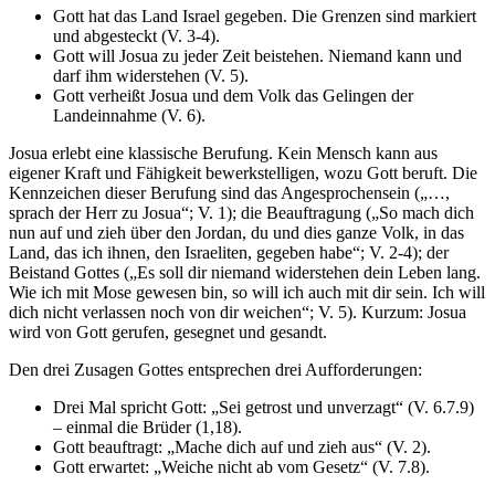
Gott hat das Land Israel gegeben. Die Grenzen sind markiert
und abgesteckt (V. 3-4).
Gott will Josua zu jeder Zeit beistehen. Niemand kann und
darf ihm widerstehen (V. 5).
Gott verheißt Josua und dem Volk das Gelingen der
Landeinnahme (V. 6).
Josua erlebt eine klassische Berufung. Kein Mensch kann aus
eigener Kraft und Fähigkeit bewerkstelligen, wozu Gott beruft. Die
Kennzeichen dieser Berufung sind das Angesprochensein („…,
sprach der Herr zu Josua“; V. 1); die Beauftragung („So mach dich
nun auf und zieh über den Jordan, du und dies ganze Volk, in das
Land, das ich ihnen, den Israeliten, gegeben habe“; V. 2-4); der
Beistand Gottes („Es soll dir niemand widerstehen dein Leben lang.
Wie ich mit Mose gewesen bin, so will ich auch mit dir sein. Ich will
dich nicht verlassen noch von dir weichen“; V. 5). Kurzum: Josua
wird von Gott gerufen, gesegnet und gesandt.
Den drei Zusagen Gottes entsprechen drei Aufforderungen:
Drei Mal spricht Gott: „Sei getrost und unverzagt“ (V. 6.7.9)
– einmal die Brüder (1,18).
Gott beauftragt: „Mache dich auf und zieh aus“ (V. 2).
Gott erwartet: „Weiche nicht ab vom Gesetz“ (V. 7.8).