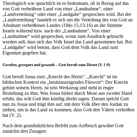
Theologisch wie sprachlich ist es bedeutsam, ob in Bezug auf das
von Gott verheißene Land von einer „Landnahme“, einer
„Landverteilung“ oder einer „Landgabe“ gesprochen wird. Bei der
„Landverteilung“ handelt es sich um die Verteilung des von Gott an
Abraham verheißenen Landes (1Mo 15,13-16) an die Stämme
Israels während bzw. nach der „Landnahme“. Von einer
„Landnahme“ wird gesprochen, wenn zum Ausdruck gebracht
werden soll, dass sich das Volk Israel das Land genommen hat. Bei
„Landgabe“ wird betont, dass Gott dem Volk das Land zum
Eigentum gegeben hat.
Gerufen, gesegnet und gesandt – Gott beruft zum Dienst (V. 1-9)
Gott beruft Josua zum „Knecht des Herrn“. „Knecht“ ist im
biblischen Kontext ein „besitzanzeigendes Fürwort“: Der Knecht
gehört seinem Herrn, ist sein Werkzeug und steht in enger
Beziehung zu ihm. Was Josua bisher durch Mose aus zweiter Hand
erfuhr, das will Gott ihm künftig direkt sagen. Darum spricht Gott
nun zu Josua und trägt ihm auf, mit dem Volk über den Jordan zu
ziehen, um in das Land zu kommen, dass Gott den Vätern verheißen
hat (V. 2).
Nach dem grundsätzlichen Befehl zum Aufbruch gewährt Gott
zunächst drei Zusagen: