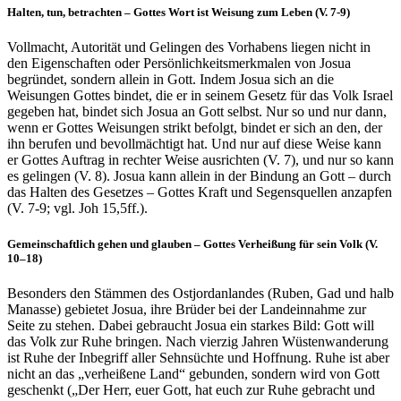
Halten, tun, betrachten – Gottes Wort ist Weisung zum Leben (V. 7-9)
Vollmacht, Autorität und Gelingen des Vorhabens liegen nicht in
den Eigenschaften oder Persönlichkeitsmerkmalen von Josua
begründet, sondern allein in Gott. Indem Josua sich an die
Weisungen Gottes bindet, die er in seinem Gesetz für das Volk Israel
gegeben hat, bindet sich Josua an Gott selbst. Nur so und nur dann,
wenn er Gottes Weisungen strikt befolgt, bindet er sich an den, der
ihn berufen und bevollmächtigt hat. Und nur auf diese Weise kann
er Gottes Auftrag in rechter Weise ausrichten (V. 7), und nur so kann
es gelingen (V. 8). Josua kann allein in der Bindung an Gott – durch
das Halten des Gesetzes – Gottes Kraft und Segensquellen anzapfen
(V. 7-9; vgl. Joh 15,5ff.).
Gemeinschaftlich gehen und glauben – Gottes Verheißung für sein Volk (V.
10–18)
Besonders den Stämmen des Ostjordanlandes (Ruben, Gad und halb
Manasse) gebietet Josua, ihre Brüder bei der Landeinnahme zur
Seite zu stehen. Dabei gebraucht Josua ein starkes Bild: Gott will
das Volk zur Ruhe bringen. Nach vierzig Jahren Wüstenwanderung
ist Ruhe der Inbegriff aller Sehnsüchte und Hoffnung. Ruhe ist aber
nicht an das „verheißene Land“ gebunden, sondern wird von Gott
geschenkt („Der Herr, euer Gott, hat euch zur Ruhe gebracht und