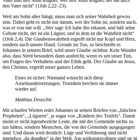
Vater und den Sohn leugnet. Wer den Sohn leugnet, der hat auch
den Vater nicht“ (1Joh 2,22–23).
Weil am Sohn alles hängt, muss man sich seiner Wahrheit gewiss
sein. Dabei geht es nicht nur darum, wer der Sohn ist, sondern auch,
was er von mir will. „Wer sagt: Ich habe ihn erkannt, und hält seine
Gebote nicht, der ist ein Lügner, und in dem ist die Wahrheit nicht“
(1Joh 2,4). Die Glaubenswahrheit ergreift nicht nur Kopf und Herz,
sondern auch unsere Hand. Gerade im Tun, so beschreibt es
Johannes in seinem Brief, wird unser Glaube sichtbar. Kein Wunder
also, dass Streit besonders dann ausbricht, wenn es um unser Tun,
um Fragen des Verhaltens und der Ethik geht. Der Glaube an Jesus,
den Christus, ergreift unser ganzes Leben.
Eines ist sicher: Niemand wünscht sich diese
Auseinandersetzungen. Trotzdem brechen sie immer
wieder auf.
Matthias Deuschle
Mit scharfen Worten redet Johannes in seinen Briefen von „falschen
Propheten“, „Lügnern“, ja sogar von „Kindern des Teufels“. Damit
meint er nicht irgendwelche Leute, die mit der Gemeinde nichts zu
tun hätten, sondern Menschen, die von der Gemeinde ausgegangen
sind. Und daran wird deutlich: Lüge und Verführung sind nicht
irgendwo „da draußen“ in der Welt. Am wirkungsvollsten sind sie in