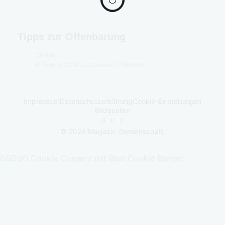
Tipps zur Offenbarung
Thema
6. August 2024
Lesedauer: 2 Minuten
Impressum
Datenschutzerklärung
Cookie-Einstellungen
Bildquellen
© 2024 Magazin Gemeinschaft.
DSGVO Cookie Consent mit Real Cookie Banner