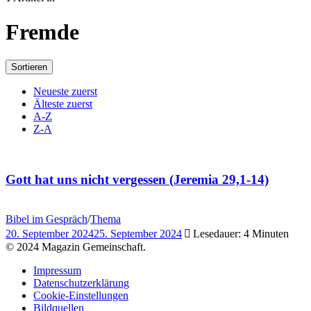
Fremde
Sortieren
Neueste zuerst
Älteste zuerst
A-Z
Z-A
Gott hat uns nicht vergessen (Jeremia 29,1-14)
Bibel im Gespräch
/
Thema
20. September 2024
25. September 2024
Lesedauer: 4 Minuten
© 2024 Magazin Gemeinschaft.
Impressum
Datenschutzerklärung
Cookie-Einstellungen
Bildquellen