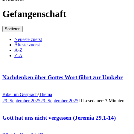
Gefangenschaft
Sortieren
Neueste zuerst
Älteste zuerst
A-Z
Z-A
Nachdenken über Gottes Wort führt zur Umkehr
Bibel im Gespräch
/
Thema
29. September 2025
29. September 2025
Lesedauer: 3 Minuten
Gott hat uns nicht vergessen (Jeremia 29,1-14)