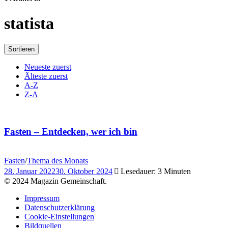
statista
Sortieren
Neueste zuerst
Älteste zuerst
A-Z
Z-A
Fasten – Entdecken, wer ich bin
Fasten
/
Thema des Monats
28. Januar 2022
30. Oktober 2024
Lesedauer: 3 Minuten
© 2024 Magazin Gemeinschaft.
Impressum
Datenschutzerklärung
Cookie-Einstellungen
Bildquellen