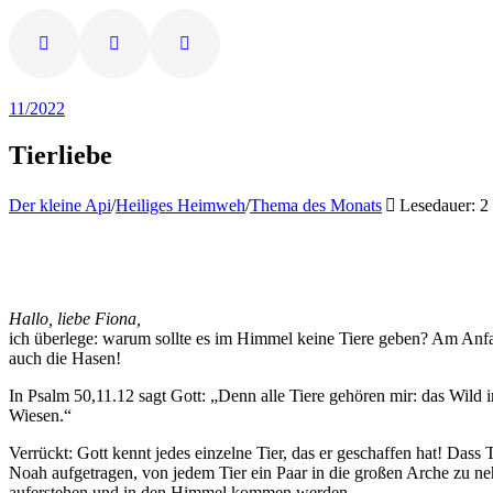
11/2022
Tierliebe
Der kleine Api
/
Heiliges Heimweh
/
Thema des Monats
Lesedauer: 2
Hallo, liebe Fiona,
ich überlege: warum sollte es im Himmel keine Tiere geben? Am Anfang
auch die Hasen!
In Psalm 50,11.12 sagt Gott: „Denn alle Tiere gehören mir: das Wild
Wiesen.“
Verrückt: Gott kennt jedes einzelne Tier, das er geschaffen hat! Das
Noah aufgetragen, von jedem Tier ein Paar in die großen Arche zu nehme
auferstehen und in den Himmel kommen werden.