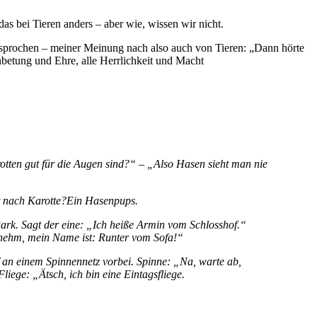
as bei Tieren anders – aber wie, wissen wir nicht.
gesprochen – meiner Meinung nach also auch von Tieren: „Dann hörte
nbetung und Ehre, alle Herrlichkeit und Macht
tten gut für die Augen sind?“ – „Also Hasen sieht man nie
ht nach Karotte?Ein Hasenpups.
Park. Sagt der eine: „Ich heiße Armin vom Schlosshof.“
nehm, mein Name ist: Runter vom Sofa!“
f an einem Spinnennetz vorbei. Spinne: „Na, warte ab,
liege: „Ätsch, ich bin eine Eintagsfliege.