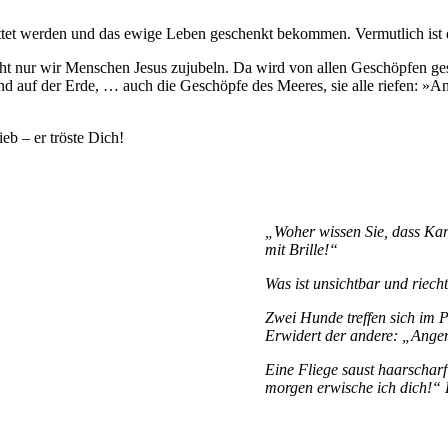
ettet werden und das ewige Leben geschenkt bekommen. Vermutlich ist d
nicht nur wir Menschen Jesus zujubeln. Da wird von allen Geschöpfen 
d auf der Erde, … auch die Geschöpfe des Meeres, sie alle riefen: »A
ieb – er tröste Dich!
„Woher wissen Sie, dass Karo
mit Brille!“
Was ist unsichtbar und riec
Zwei Hunde treffen sich im 
Erwidert der andere: „Ange
Eine Fliege saust haarschar
morgen erwische ich dich!“ F