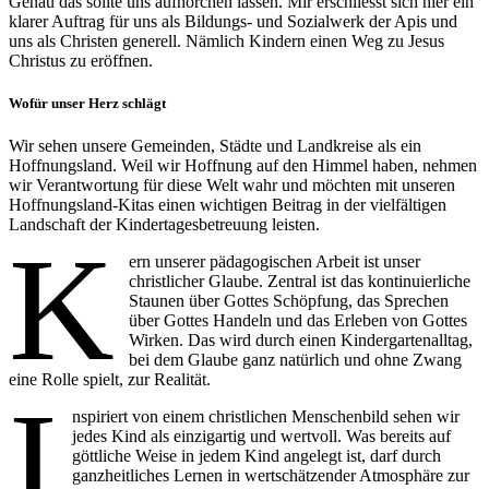
Genau das sollte uns aufhorchen lassen. Mir erschliesst sich hier ein
klarer Auftrag für uns als Bildungs- und Sozialwerk der Apis und
uns als Christen generell. Nämlich Kindern einen Weg zu Jesus
Christus zu eröffnen.
Wofür unser Herz schlägt
Wir sehen unsere Gemeinden, Städte und Landkreise als ein
Hoffnungsland. Weil wir Hoffnung auf den Himmel haben, nehmen
wir Verantwortung für diese Welt wahr und möchten mit unseren
Hoffnungsland-Kitas einen wichtigen Beitrag in der vielfältigen
Landschaft der Kindertagesbetreuung leisten.
K
ern unserer pädagogischen Arbeit ist unser
christlicher Glaube. Zentral ist das kontinuierliche
Staunen über Gottes Schöpfung, das Sprechen
über Gottes Handeln und das Erleben von Gottes
Wirken. Das wird durch einen Kindergartenalltag,
bei dem Glaube ganz natürlich und ohne Zwang
eine Rolle spielt, zur Realität.
I
nspiriert von einem christlichen Menschenbild sehen wir
jedes Kind als einzigartig und wertvoll. Was bereits auf
göttliche Weise in jedem Kind angelegt ist, darf durch
ganzheitliches Lernen in wertschätzender Atmosphäre zur