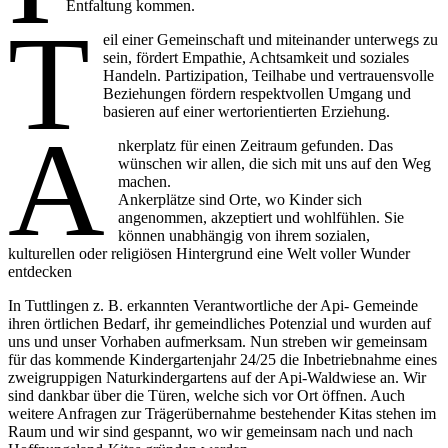
Entfaltung kommen.
T
eil einer Gemeinschaft und miteinander unterwegs zu
sein, fördert Empathie, Achtsamkeit und soziales
Handeln. Partizipation, Teilhabe und vertrauensvolle
Beziehungen fördern respektvollen Umgang und
basieren auf einer wertorientierten Erziehung.
A
nkerplatz für einen Zeitraum gefunden. Das
wünschen wir allen, die sich mit uns auf den Weg
machen.
Ankerplätze sind Orte, wo Kinder sich
angenommen, akzeptiert und wohlfühlen. Sie
können unabhängig von ihrem sozialen,
kulturellen oder religiösen Hintergrund eine Welt voller Wunder
entdecken
In Tuttlingen z. B. erkannten Verantwortliche der Api- Gemeinde
ihren örtlichen Bedarf, ihr gemeindliches Potenzial und wurden auf
uns und unser Vorhaben aufmerksam. Nun streben wir gemeinsam
für das kommende Kindergartenjahr 24/25 die Inbetriebnahme eines
zweigruppigen Naturkindergartens auf der Api-Waldwiese an. Wir
sind dankbar über die Türen, welche sich vor Ort öffnen. Auch
weitere Anfragen zur Trägerübernahme bestehender Kitas stehen im
Raum und wir sind gespannt, wo wir gemeinsam nach und nach