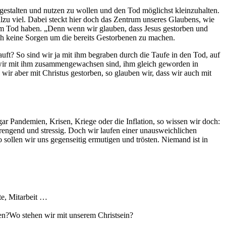
 gestalten und nutzen zu wollen und den Tod möglichst kleinzuhalten.
zu viel. Dabei steckt hier doch das Zentrum unseres Glaubens, wie
g im Tod haben. „Denn wenn wir glauben, dass Jesus gestorben und
sich keine Sorgen um die bereits Gestorbenen zu machen.
etauft? So sind wir ja mit ihm begraben durch die Taufe in den Tod, auf
n wir mit ihm zusammengewachsen sind, ihm gleich geworden in
wir aber mit Christus gestorben, so glauben wir, dass wir auch mit
 Pandemien, Krisen, Kriege oder die Inflation, so wissen wir doch:
trengend und stressig. Doch wir laufen einer unausweichlichen
llen wir uns gegenseitig ermutigen und trösten. Niemand ist in
te, Mitarbeit …
en?Wo stehen wir mit unserem Christsein?