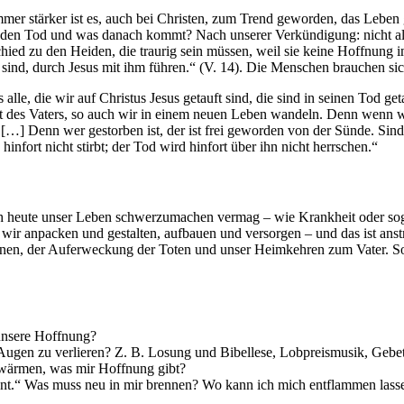
mmer stärker ist es, auch bei Christen, zum Trend geworden, das Leben
 den Tod und was danach kommt? Nach unserer Verkündigung: nicht all
schied zu den Heiden, die traurig sein müssen, weil sie keine Hoffnun
en] sind, durch Jesus mit ihm führen.“ (V. 14). Die Menschen brauchen 
 alle, die wir auf Christus Jesus getauft sind, die sind in seinen Tod g
keit des Vaters, so auch wir in einem neuen Leben wandeln. Denn wen
[…] Denn wer gestorben ist, der ist frei geworden von der Sünde. Sind 
nfort nicht stirbt; der Tod wird hinfort über ihn nicht herrschen.“
h heute unser Leben schwerzumachen vermag – wie Krankheit oder sogar
 wir anpacken und gestalten, aufbauen und versorgen – und das ist ans
, der Auferweckung der Toten und unser Heimkehren zum Vater. So so
 unsere Hoffnung?
n Augen zu verlieren? Z. B. Losung und Bibellese, Lobpreismusik, Gebe
hwärmen, was mir Hoffnung gibt?
nnt.“ Was muss neu in mir brennen? Wo kann ich mich entflammen lass