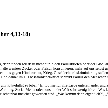
her 4,13-18)
dann finden wir dazu nicht nur in den Paulusbriefen oder der Bibel an
en alle weniger Zucker oder Fleisch konsumieren, mehr auf uns selbst 
ben, uns gegen Kinderarmut, Krieg, Geschlechterdiskriminierung stel
en. Und dann? Im 1. Thessalonicher-Brief schreibt Paulus den Mensche
um gottgefällig zu leben? Er lobt sie für ihre Liebe untereinander und 
erbung, Social Media oder sonst in der Welt sehr wenig hören: Was 
ie scheinbar unsicher geworden sind. „Was kommt dann eigentlich?“, „