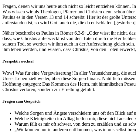
Fragen, denen wir uns heute auch nicht so leicht entziehen können. I
Was wissen wir als Theologen, Pfarrer und Christen denn schon über
Paulus es in den Versen 13 und 14 schreibt. Hier ist der große Unter
auferstanden ist, so wird Gott auch die, die da entschlafen [gestorb
Näher beschreibt es Paulus in Römer 6,3-9: „Oder wisst ihr nicht, dass
dass, wie Christus auferweckt ist von den Toten durch die Herrlich
seinem Tod, so werden wir ihm auch in der Auferstehung gleich sein. 
ihm leben werden, und wissen, dass Christus, von den Toten erweckt, hi
Perspektivwechsel
Wow! Was für eine Vergewisserung! In aller Verunsicherung, die auc
Unser Leben zielt weiter, über diese Sorgen hinaus. Natürlich müssen
Hoffnung entgegen: Das Kommen des Herrn, mit himmlischen Posaunen
Christus verloren, sondern zur Errettung geführt.
Fragen zum Gespräch
Welche Sorgen und Ängste verschleiern uns oft den Blick auf
Welche Kleinigkeiten im Alltag helfen mir, diese nicht aus de
Warum fällt es mir oft schwer, von dem zu erzählen und zu sc
„Wir können nur in anderen entflammen, was in uns selbst bre