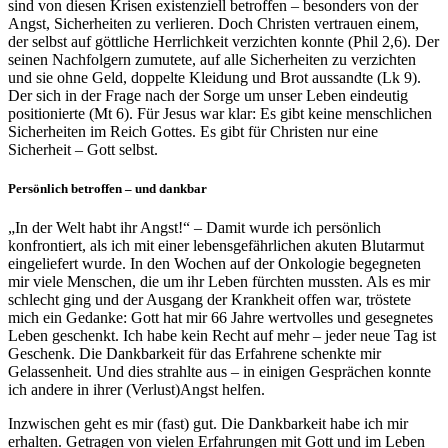
sind von diesen Krisen existenziell betroffen – besonders von der
Angst, Sicherheiten zu verlieren. Doch Christen vertrauen einem,
der selbst auf göttliche Herrlichkeit verzichten konnte (Phil 2,6). Der
seinen Nachfolgern zumutete, auf alle Sicherheiten zu verzichten
und sie ohne Geld, doppelte Kleidung und Brot aussandte (Lk 9).
Der sich in der Frage nach der Sorge um unser Leben eindeutig
positionierte (Mt 6). Für Jesus war klar: Es gibt keine menschlichen
Sicherheiten im Reich Gottes. Es gibt für Christen nur eine
Sicherheit – Gott selbst.
Persönlich betroffen – und dankbar
„In der Welt habt ihr Angst!“ – Damit wurde ich persönlich
konfrontiert, als ich mit einer lebensgefährlichen akuten Blutarmut
eingeliefert wurde. In den Wochen auf der Onkologie begegneten
mir viele Menschen, die um ihr Leben fürchten mussten. Als es mir
schlecht ging und der Ausgang der Krankheit offen war, tröstete
mich ein Gedanke: Gott hat mir 66 Jahre wertvolles und gesegnetes
Leben geschenkt. Ich habe kein Recht auf mehr – jeder neue Tag ist
Geschenk. Die Dankbarkeit für das Erfahrene schenkte mir
Gelassenheit. Und dies strahlte aus – in einigen Gesprächen konnte
ich andere in ihrer (Verlust)Angst helfen.
Inzwischen geht es mir (fast) gut. Die Dankbarkeit habe ich mir
erhalten. Getragen von vielen Erfahrungen mit Gott und im Leben