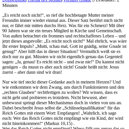
Minuten
„Es reicht noch nicht!“, so rief die hochbetagte Mutter meiner
Freundin immer wieder einmal aus. Dieser Satz berührt mich nicht
nur, er fährt mir mitten durchs Herz. Was für ein Schmerz! Mit über
90 Jahren war sie ein treues Mitglied in Kirche und Gemeinschaft.
Von außen betrachtet ein frommes und rechtschaffenes Leben – und
jetzt dieses angstvolle: „Es reicht noch nicht!“ Mal ehrlich, was wäre
Ihr erster Impuls? „Mutti, schau mal, Gott ist gnädig, seine Gnade ist
genug!“ Aber hilft das in dieser Situation? Vermutlich weiß sie es
doch nur zu gut. Müssten wir nicht eigentlich genau das Gegenteil
sagen: „Ja, genau! Es reicht nicht – und zwar nie!“ Du kannst nicht
genügen – du musst es aber auch nicht! Gnade heißt nicht: Jesus
zuerst – aber dann sind wir dran!
Nur wie tief steckt dieser Gedanke auch in meinem Herzen? Und
wie entkommen wir dem Zwang, uns durch Funktionieren und den
„rechten Glauben“ rechtfertigen zu wollen? Wir wissen, dass es
nicht geht und probieren es trotzdem. Nicht bewusst, aber
unbewusst springt dieser Mechanismus doch in vielen von uns an.
Dabei beschreibt Jesus selbst die „Schlüsselqualifikation“ für das
Reich Gottes mit einem Wort: Empfangen! „Wahrlich, ich sage
euch: Wer das Reich Gottes nicht empfängt wie ein Kind, der wird
nicht hineinkommen!“ (Markus 10,15) .
Wer das Reich Gottes nicht empfängt? Wieso fällt uns genau das so