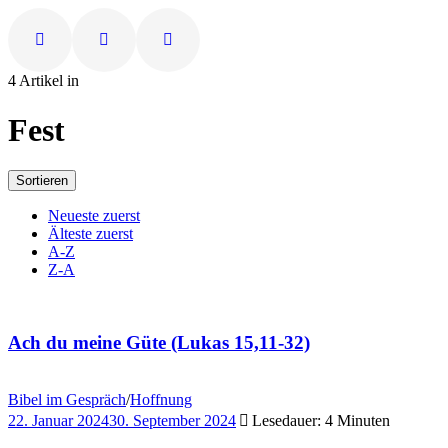
4 Artikel in
Fest
Sortieren
Neueste zuerst
Älteste zuerst
A-Z
Z-A
Ach du meine Güte (Lukas 15,11-32)
Bibel im Gespräch
/
Hoffnung
22. Januar 2024
30. September 2024
Lesedauer: 4 Minuten