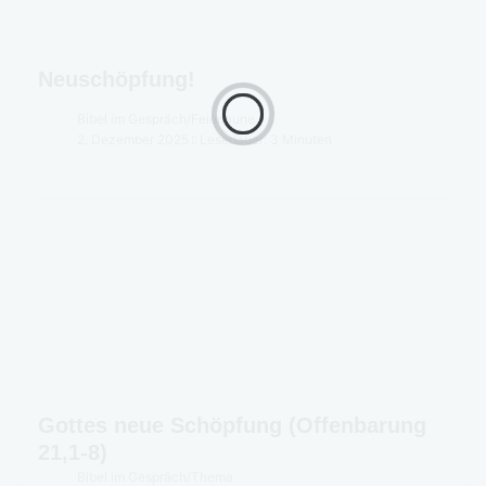
Neuschöpfung!
Bibel im Gespräch
/
Feierlaune
2. Dezember 2025
Lesedauer: 3 Minuten
Gottes neue Schöpfung (Offenbarung
21,1-8)
Bibel im Gespräch
/
Thema