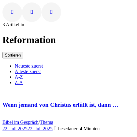
3 Artikel in
Reformation
Sortieren
Neueste zuerst
Älteste zuerst
A-Z
Z-A
Wenn jemand von Christus erfüllt ist, dann …
Bibel im Gespräch
/
Thema
22. Juli 2025
22. Juli 2025
Lesedauer: 4 Minuten