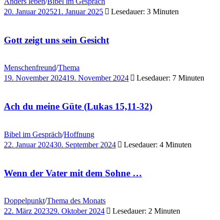
Anders leben
/
Bibel im Gespräch
20. Januar 2025
21. Januar 2025
Lesedauer: 3 Minuten
Gott zeigt uns sein Gesicht
Menschenfreund
/
Thema
19. November 2024
19. November 2024
Lesedauer: 7 Minuten
Ach du meine Güte (Lukas 15,11-32)
Bibel im Gespräch
/
Hoffnung
22. Januar 2024
30. September 2024
Lesedauer: 4 Minuten
Wenn der Vater mit dem Sohne …
Doppelpunkt
/
Thema des Monats
22. März 2023
29. Oktober 2024
Lesedauer: 2 Minuten