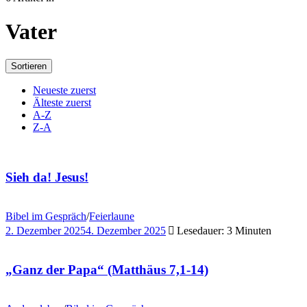
Vater
Sortieren
Neueste zuerst
Älteste zuerst
A-Z
Z-A
Sieh da! Jesus!
Bibel im Gespräch
/
Feierlaune
2. Dezember 2025
4. Dezember 2025
Lesedauer: 3 Minuten
„Ganz der Papa“ (Matthäus 7,1-14)