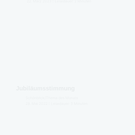
22. März 2023
Lesedauer: 2 Minuten
Jubiläumsstimmung
Schönblick
/
Thema des Monats
28. Mai 2022
Lesedauer: 3 Minuten