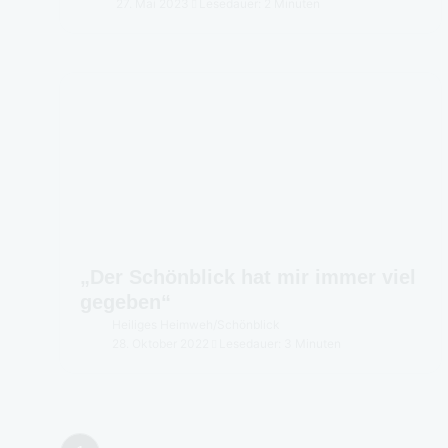
27. Mai 2023
Lesedauer: 2 Minuten
„Der Schönblick hat mir immer viel
gegeben“
Heiliges Heimweh
/
Schönblick
28. Oktober 2022
Lesedauer: 3 Minuten