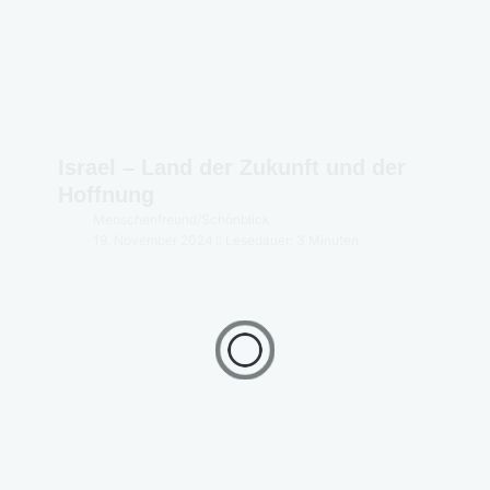
Israel – Land der Zukunft und der
Hoffnung
Menschenfreund
/
Schönblick
19. November 2024
Lesedauer: 3 Minuten