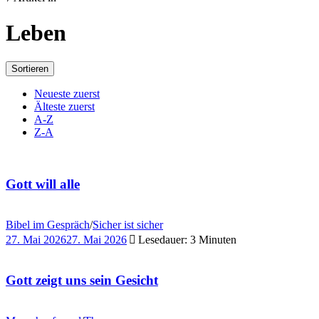
Leben
Sortieren
Neueste zuerst
Älteste zuerst
A-Z
Z-A
Gott will alle
Bibel im Gespräch
/
Sicher ist sicher
27. Mai 2026
27. Mai 2026
Lesedauer: 3 Minuten
Gott zeigt uns sein Gesicht