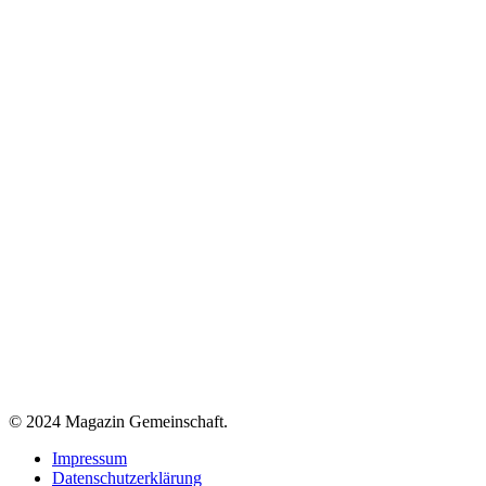
Juli 2024: Jesus
Juni 2024: Echte Liebe
Mai 2024: Volk – Land – Segen
April 2024: Zukunft Alter
März 2024: Raus aus der Schockstarre
© 2024 Magazin Gemeinschaft.
Impressum
Datenschutzerklärung